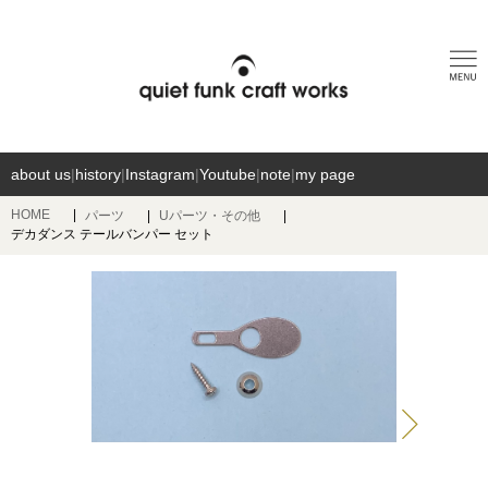
about us
|
history
|
Instagram
|
Youtube
|
note
|
my page
HOME
パーツ
Uパーツ・その他
デカダンス テールバンパー セット