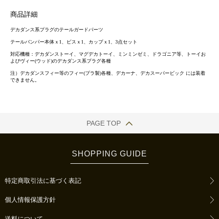
商品詳細
デカダンス系プラグのテールガードパーツ
テールバンパー本体ｘ1、ビスｘ1、カップｘ1、3点セット
対応機種：デカダンストーイ、マグデカトーイ、ミンミンゼミ、ドラゴニア等、トーイお
よびヴィー(ウッド)のデカダンス系プラグ各種
注）デカダンスフィー等のフィー(プラ製)各種、デカーナ、デカスーパービック には装着
できません。
PAGE TOP
SHOPPING GUIDE
特定商取引法に基づく表記
個人情報保護方針
送料について