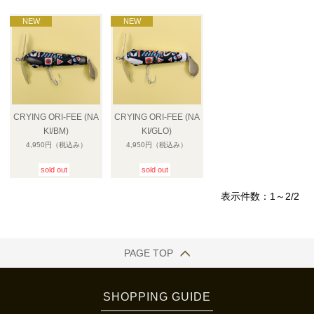
CRYING ORI-FEE (NA
CRYING ORI-FEE (NA
KI/BM)
KI/GLO)
4,950円
（税込み）
4,950円
（税込み）
sold out
sold out
表示件数：1～2/2
PAGE TOP
SHOPPING GUIDE