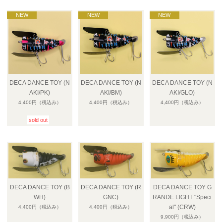
DECA DANCE TOY (N
DECA DANCE TOY (N
DECA DANCE TOY (N
AKI/PK)
AKI/BM)
AKI/GLO)
4,400円
（税込み）
4,400円
（税込み）
4,400円
（税込み）
sold out
DECA DANCE TOY (B
DECA DANCE TOY (R
DECA DANCE TOY G
WH)
GNC)
RANDE LIGHT "Speci
al" (CRW)
4,400円
（税込み）
4,400円
（税込み）
9,900円
（税込み）