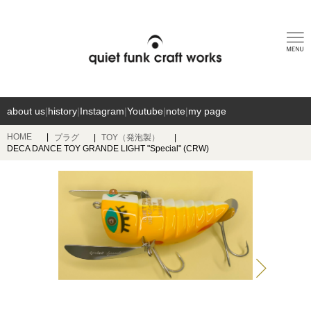
about us
|
history
|
Instagram
|
Youtube
|
note
|
my page
HOME
プラグ
TOY（発泡製）
DECA DANCE TOY GRANDE LIGHT "Special" (CRW)