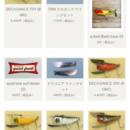
DECA DANCE TOY (B
THIN デカダンス ウイ
WH)
ングセット
4,400円
（税込み）
770円
（税込み）
q.funk [flyer] issue 02
0円
（税込み）
quiet funk surf sticker
ドラゴニア ウイングセ
DECA DANCE TOY (R
(S)
ット
GNC)
330円
（税込み）
990円
（税込み）
4,400円
（税込み）