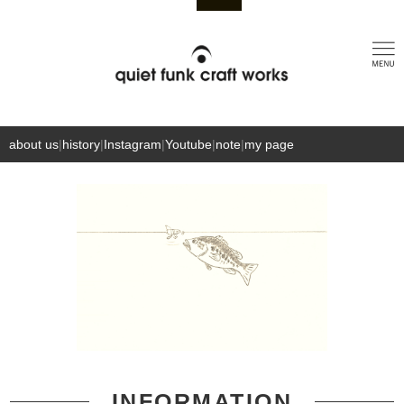
about us
|
history
|
Instagram
|
Youtube
|
note
|
my page
←
→
INFORMATION