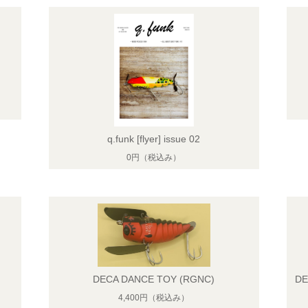
q.funk [flyer] issue 02
0円
（税込み）
DECA DANCE TOY (RGNC)
DE
4,400円
（税込み）