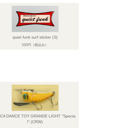
quiet funk surf sticker (S)
330円
（税込み）
CA DANCE TOY GRANDE LIGHT "Specia
l" (CRW)