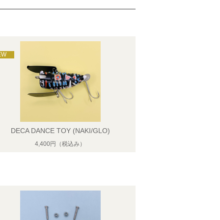
DECA DANCE TOY (NAKI/GLO)
4,400円
（税込み）