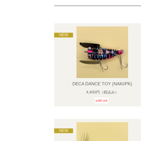
DECA DANCE TOY (NAKI/PK)
4,400円
（税込み）
sold out