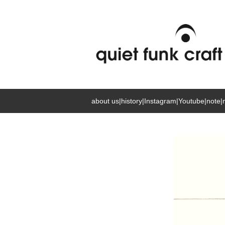
about us
|
history
|
Instagram
|
Youtube
|
note
|